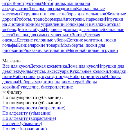
игры
Конструкторы
Мотоциклы, машины на
аккумуляторе
Товары для праздников
Карнавальные
костюмы
Игрушки и игровые наборы для мальчиков
Железные
дороги
Роботы, трансформеры
Автотреки, парковки
Игрушки
на дистанционном управлении
Толокары и качалки
Детская
мебель
Детская обувь
Игровые домики для малышей
Запасные
части
Товары для самых маленьких
Зонты
Детская
одежда
Детские головные уборы
Детские колготки, носки,
гольфы
Канцелярские товары
Мольберты, доски для
рисования
Рюкзаки
Светильники
Мягконабивные игрушки
—
Магазин
Все для кукол
Детская косметика
Дома для кукол
Игрушки для
девочек
Куклы,пупсы, аксессуары
Кукольные коляски
Лошадки,
пони
Набор повара, кухня, посуда
Набор принцессы
Наборы
доктора
Наборы модницы, парикмахера
Наборы
хозяйки
Рукоделие, бисероплетение
Фильтр
По популярности (убывание)
По популярности (убывание)
По популярности (возрастание)
По алфавиту (убывание)
По алфавиту (возрастание)
По цене (убывание)
По цене (возрастание)