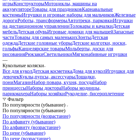
игры
Конструкторы
Мотоциклы, машины на
аккумуляторе
Товары для праздников
Карнавальные
костюмы
Игрушки и игровые наборы для мальчиков
Железные
дороги
Роботы, трансформеры
Автотреки, парковки
Игрушки
на дистанционном управлении
Толокары и качалки
Детская
мебель
Детская обувь
Игровые домики для малышей
Запасные
части
Товары для самых маленьких
Зонты
Детская
одежда
Детские головные уборы
Детские колготки, носки,
гольфы
Канцелярские товары
Мольберты, доски для
рисования
Рюкзаки
Светильники
Мягконабивные игрушки
—
Кукольные коляски
Все для кукол
Детская косметика
Дома для кукол
Игрушки для
девочек
Куклы,пупсы, аксессуары
Лошадки,
пони
Магазин
Набор повара, кухня, посуда
Набор
принцессы
Наборы доктора
Наборы модницы,
парикмахера
Наборы хозяйки
Рукоделие, бисероплетение
Фильтр
По популярности (убывание)
По популярности (убывание)
По популярности (возрастание)
По алфавиту (убывание)
По алфавиту (возрастание)
По цене (убывание)
По цене (возрастание)