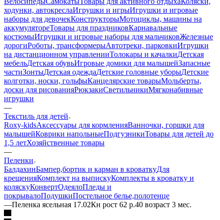
Велосипеды
Самокаты
Товары для активного отдыха
Коляски,
ходунки, автокресла
Игрушки и игры
Игрушки и игровые
наборы для девочек
Конструкторы
Мотоциклы, машины на
аккумуляторе
Товары для праздников
Карнавальные
костюмы
Игрушки и игровые наборы для мальчиков
Железные
дороги
Роботы, трансформеры
Автотреки, парковки
Игрушки
на дистанционном управлении
Толокары и качалки
Детская
мебель
Детская обувь
Игровые домики для малышей
Запасные
части
Зонты
Детская одежда
Детские головные уборы
Детские
колготки, носки, гольфы
Канцелярские товары
Мольберты,
доски для рисования
Рюкзаки
Светильники
Мягконабивные
игрушки
—
Текстиль для детей
Roxy-kids
Аксессуары для кормления
Ванночки, горшки для
малышей
Коврики напольные
Подгузники
Товары для детей до
1,5 лет
Хозяйственные товары
—
Пеленки
Балдахин
Бампер,бортик и карман в кроватку
Для
крещения
Комплект на выписку
Комплекты в кроватку и
коляску
Конверт
Одеяло
Пледы и
покрывало
Подушки
Постельное белье,полотенце
—
Пеленка ясельная 17.02Кн рост 62 р.40 возраст 3 мес.