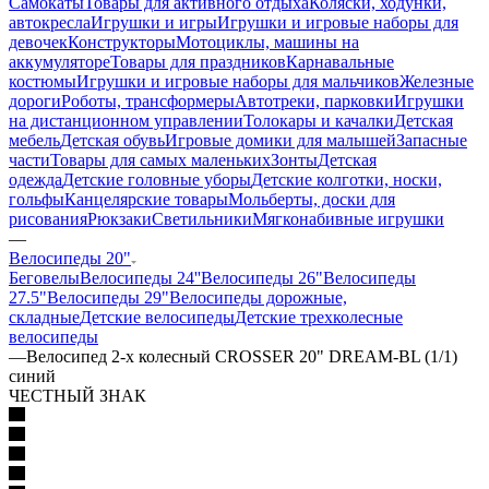
Самокаты
Товары для активного отдыха
Коляски, ходунки,
автокресла
Игрушки и игры
Игрушки и игровые наборы для
девочек
Конструкторы
Мотоциклы, машины на
аккумуляторе
Товары для праздников
Карнавальные
костюмы
Игрушки и игровые наборы для мальчиков
Железные
дороги
Роботы, трансформеры
Автотреки, парковки
Игрушки
на дистанционном управлении
Толокары и качалки
Детская
мебель
Детская обувь
Игровые домики для малышей
Запасные
части
Товары для самых маленьких
Зонты
Детская
одежда
Детские головные уборы
Детские колготки, носки,
гольфы
Канцелярские товары
Мольберты, доски для
рисования
Рюкзаки
Светильники
Мягконабивные игрушки
—
Велосипеды 20"
Беговелы
Велосипеды 24''
Велосипеды 26"
Велосипеды
27.5"
Велосипеды 29"
Велосипеды дорожные,
складные
Детские велосипеды
Детские трехколесные
велосипеды
—
Велосипед 2-х колесный CROSSER 20" DREAM-BL (1/1)
синий
ЧЕСТНЫЙ ЗНАК