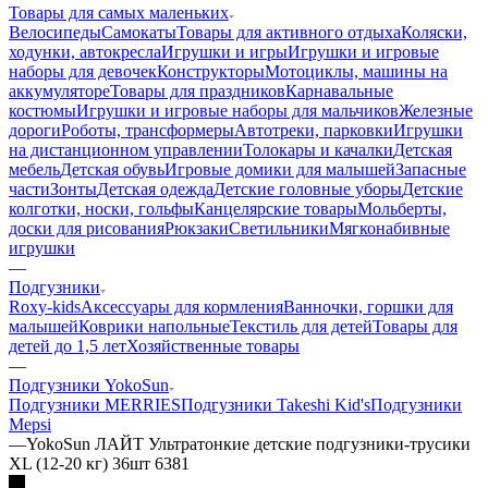
Товары для самых маленьких
Велосипеды
Самокаты
Товары для активного отдыха
Коляски,
ходунки, автокресла
Игрушки и игры
Игрушки и игровые
наборы для девочек
Конструкторы
Мотоциклы, машины на
аккумуляторе
Товары для праздников
Карнавальные
костюмы
Игрушки и игровые наборы для мальчиков
Железные
дороги
Роботы, трансформеры
Автотреки, парковки
Игрушки
на дистанционном управлении
Толокары и качалки
Детская
мебель
Детская обувь
Игровые домики для малышей
Запасные
части
Зонты
Детская одежда
Детские головные уборы
Детские
колготки, носки, гольфы
Канцелярские товары
Мольберты,
доски для рисования
Рюкзаки
Светильники
Мягконабивные
игрушки
—
Подгузники
Roxy-kids
Аксессуары для кормления
Ванночки, горшки для
малышей
Коврики напольные
Текстиль для детей
Товары для
детей до 1,5 лет
Хозяйственные товары
—
Подгузники YokoSun
Подгузники MERRIES
Подгузники Takeshi Kid's
Подгузники
Mepsi
—
YokoSun ЛАЙТ Ультратонкие детские подгузники-трусики
XL (12-20 кг) 36шт 6381