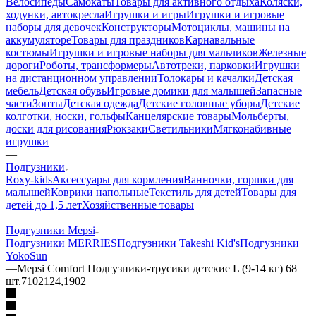
Велосипеды
Самокаты
Товары для активного отдыха
Коляски,
ходунки, автокресла
Игрушки и игры
Игрушки и игровые
наборы для девочек
Конструкторы
Мотоциклы, машины на
аккумуляторе
Товары для праздников
Карнавальные
костюмы
Игрушки и игровые наборы для мальчиков
Железные
дороги
Роботы, трансформеры
Автотреки, парковки
Игрушки
на дистанционном управлении
Толокары и качалки
Детская
мебель
Детская обувь
Игровые домики для малышей
Запасные
части
Зонты
Детская одежда
Детские головные уборы
Детские
колготки, носки, гольфы
Канцелярские товары
Мольберты,
доски для рисования
Рюкзаки
Светильники
Мягконабивные
игрушки
—
Подгузники
Roxy-kids
Аксессуары для кормления
Ванночки, горшки для
малышей
Коврики напольные
Текстиль для детей
Товары для
детей до 1,5 лет
Хозяйственные товары
—
Подгузники Mepsi
Подгузники MERRIES
Подгузники Takeshi Kid's
Подгузники
YokoSun
—
Mepsi Comfort Подгузники-трусики детские L (9-14 кг) 68
шт.7102124,1902