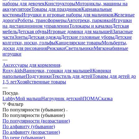
наборы для девочек
Конструкторы
Мотоциклы, машины на
аккумуляторе
Товары для праздников
Карнавальные
костюмы
Игрушки и игровые наборы для мальчиков
Железные
дороги
Роботы, трансформеры
Автотреки, парковки
Игрушки
на дистанционном управлении
Толокары и качалки
Детская
мебель
Детская обувь
Игровые домики для малышей
Запасные
части
Зонты
Детская одежда
Детские головные уборы
Детские
колготки, носки, гольфы
Канцелярские товары
Мольберты,
доски для рисования
Рюкзаки
Светильники
Мягконабивные
игрушки
—
Аксессуары для кормления
Roxy-kids
Ванночки, горшки для малышей
Коврики
напольные
Подгузники
Текстиль для детей
Товары для детей до
1,5 лет
Хозяйственные товары
—
Посуда
Lubby
Мой малыш
Нагрудник детский
ПОМА
Сказка
Фильтр
По популярности (убывание)
По популярности (убывание)
По популярности (возрастание)
По алфавиту (убывание)
По алфавиту (возрастание)
По цене (убывание)