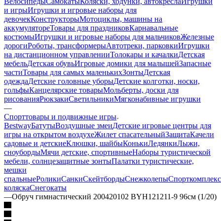
Велосипеды
Самокаты
Коляски, ходунки, автокресла
Игрушки
и игры
Игрушки и игровые наборы для
девочек
Конструкторы
Мотоциклы, машины на
аккумуляторе
Товары для праздников
Карнавальные
костюмы
Игрушки и игровые наборы для мальчиков
Железные
дороги
Роботы, трансформеры
Автотреки, парковки
Игрушки
на дистанционном управлении
Толокары и качалки
Детская
мебель
Детская обувь
Игровые домики для малышей
Запасные
части
Товары для самых маленьких
Зонты
Детская
одежда
Детские головные уборы
Детские колготки, носки,
гольфы
Канцелярские товары
Мольберты, доски для
рисования
Рюкзаки
Светильники
Мягконабивные игрушки
—
Спорттовары и подвижные игры
Bestway
Батуты
Воздушные змеи
Детские игровые центры для
игры на открытом воздухе
Жилет спасательный
Защита
Качели
садовые и детские
Клюшки, шайбы
Коньки
Ледянки
Лыжи,
сноуборды
Мячи детские, спортивные
Наборы туристической
мебели, солнцезащитные зонты
Палатки туристические,
мешки
спальные
Ролики
Санки
Скейтборды
Снежколепы
Спорткомплек
коляска
Снегокаты
—
Обруч гимнастический 200420102 BYH121211-9 96см (1/20)