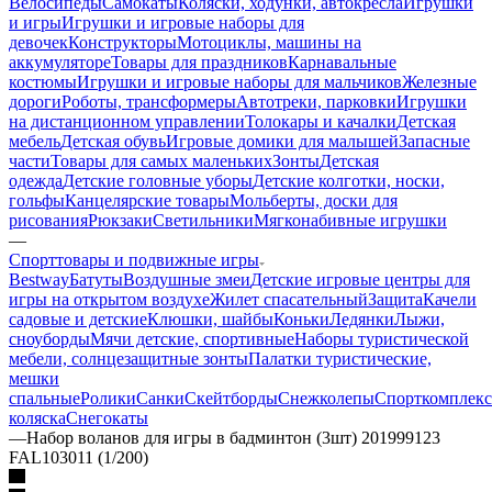
Велосипеды
Самокаты
Коляски, ходунки, автокресла
Игрушки
и игры
Игрушки и игровые наборы для
девочек
Конструкторы
Мотоциклы, машины на
аккумуляторе
Товары для праздников
Карнавальные
костюмы
Игрушки и игровые наборы для мальчиков
Железные
дороги
Роботы, трансформеры
Автотреки, парковки
Игрушки
на дистанционном управлении
Толокары и качалки
Детская
мебель
Детская обувь
Игровые домики для малышей
Запасные
части
Товары для самых маленьких
Зонты
Детская
одежда
Детские головные уборы
Детские колготки, носки,
гольфы
Канцелярские товары
Мольберты, доски для
рисования
Рюкзаки
Светильники
Мягконабивные игрушки
—
Спорттовары и подвижные игры
Bestway
Батуты
Воздушные змеи
Детские игровые центры для
игры на открытом воздухе
Жилет спасательный
Защита
Качели
садовые и детские
Клюшки, шайбы
Коньки
Ледянки
Лыжи,
сноуборды
Мячи детские, спортивные
Наборы туристической
мебели, солнцезащитные зонты
Палатки туристические,
мешки
спальные
Ролики
Санки
Скейтборды
Снежколепы
Спорткомплек
коляска
Снегокаты
—
Набор воланов для игры в бадминтон (3шт) 201999123
FAL103011 (1/200)