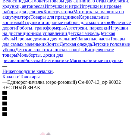
Велосипеды
Самокаты
Товары для активного отдыха
Коляски,
ходунки, автокресла
Игрушки и игры
Игрушки и игровые
наборы для девочек
Конструкторы
Мотоциклы, машины на
аккумуляторе
Товары для праздников
Карнавальные
костюмы
Игрушки и игровые наборы для мальчиков
Железные
дороги
Роботы, трансформеры
Автотреки, парковки
Игрушки
на дистанционном управлении
Детская мебель
Детская
обувь
Игровые домики для малышей
Запасные части
Товары
для самых маленьких
Зонты
Детская одежда
Детские головные
уборы
Детские колготки, носки, гольфы
Канцелярские
товары
Мольберты, доски для
рисования
Рюкзаки
Светильники
Мягконабивные игрушки
—
Нижегородские качалки
Качалки
Толокары
—
Единорог-качалка (серо-розовый) См-807-13_с/р 90032
ЧЕСТНЫЙ ЗНАК