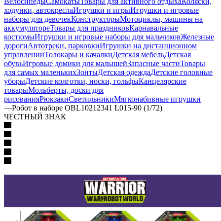
Велосипеды
Самокаты
Товары для активного отдыха
Коляски,
ходунки, автокресла
Игрушки и игры
Игрушки и игровые
наборы для девочек
Конструкторы
Мотоциклы, машины на
аккумуляторе
Товары для праздников
Карнавальные
костюмы
Игрушки и игровые наборы для мальчиков
Железные
дороги
Автотреки, парковки
Игрушки на дистанционном
управлении
Толокары и качалки
Детская мебель
Детская
обувь
Игровые домики для малышей
Запасные части
Товары
для самых маленьких
Зонты
Детская одежда
Детские головные
уборы
Детские колготки, носки, гольфы
Канцелярские
товары
Мольберты, доски для
рисования
Рюкзаки
Светильники
Мягконабивные игрушки
—
Робот в наборе OBL10212341 L015-90 (1/72)
ЧЕСТНЫЙ ЗНАК