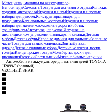
Мотоциклы, машины на аккумуляторе
Велосипеды
Самокаты
Товары для активного отдыха
Коляски,
ходунки, автокресла
Игрушки и игры
Игрушки и игровые
наборы для девочек
Конструкторы
Товары для
праздников
Карнавальные костюмы
Игрушки и игровые
наборы для мальчиков
Железные дороги
Роботы,
трансформеры
Автотреки, парковки
Игрушки на
дистанционном управлении
Толокары и качалки
Детская
мебель
Детская обувь
Игровые домики для малышей
Запасные
части
Товары для самых маленьких
Зонты
Детская
одежда
Детские головные уборы
Детские колготки, носки,
гольфы
Канцелярские товары
Мольберты, доски для
рисования
Рюкзаки
Светильники
Мягконабивные игрушки
—
Автомобиль на аккумуляторе для катания детей TOYOTA
JJ2099-P (розовый)
ЧЕСТНЫЙ ЗНАК