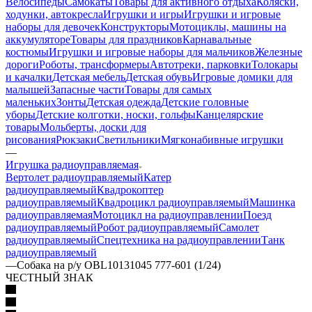
Велосипеды
Самокаты
Товары для активного отдыха
Коляски,
ходунки, автокресла
Игрушки и игры
Игрушки и игровые
наборы для девочек
Конструкторы
Мотоциклы, машины на
аккумуляторе
Товары для праздников
Карнавальные
костюмы
Игрушки и игровые наборы для мальчиков
Железные
дороги
Роботы, трансформеры
Автотреки, парковки
Толокары
и качалки
Детская мебель
Детская обувь
Игровые домики для
малышей
Запасные части
Товары для самых
маленьких
Зонты
Детская одежда
Детские головные
уборы
Детские колготки, носки, гольфы
Канцелярские
товары
Мольберты, доски для
рисования
Рюкзаки
Светильники
Мягконабивные игрушки
—
Игрушка радиоуправляемая
Вертолет радиоуправляемый
Катер
радиоуправляемый
Квадрокоптер
радиоуправляемый
Квадроцикл радиоуправляемый
Машинка
радиоуправляемая
Мотоцикл на радиоуправлении
Поезд
радиоуправляемый
Робот радиоуправляемый
Самолет
радиоуправляемый
Спецтехника на радиоуправлении
Танк
радиоуправляемый
—
Собака на р/у OBL10131045 777-601 (1/24)
ЧЕСТНЫЙ ЗНАК