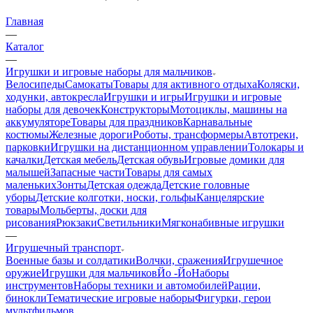
Главная
—
Каталог
—
Игрушки и игровые наборы для мальчиков
Велосипеды
Самокаты
Товары для активного отдыха
Коляски,
ходунки, автокресла
Игрушки и игры
Игрушки и игровые
наборы для девочек
Конструкторы
Мотоциклы, машины на
аккумуляторе
Товары для праздников
Карнавальные
костюмы
Железные дороги
Роботы, трансформеры
Автотреки,
парковки
Игрушки на дистанционном управлении
Толокары и
качалки
Детская мебель
Детская обувь
Игровые домики для
малышей
Запасные части
Товары для самых
маленьких
Зонты
Детская одежда
Детские головные
уборы
Детские колготки, носки, гольфы
Канцелярские
товары
Мольберты, доски для
рисования
Рюкзаки
Светильники
Мягконабивные игрушки
—
Игрушечный транспорт
Военные базы и солдатики
Волчки, сражения
Игрушечное
оружие
Игрушки для мальчиков
Йо -Йо
Наборы
инструментов
Наборы техники и автомобилей
Рации,
бинокли
Тематические игровые наборы
Фигурки, герои
мультфильмов