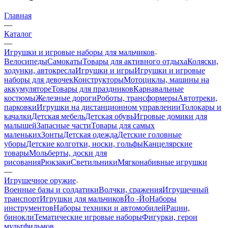
Главная
—
Каталог
—
Игрушки и игровые наборы для мальчиков
Велосипеды
Самокаты
Товары для активного отдыха
Коляски,
ходунки, автокресла
Игрушки и игры
Игрушки и игровые
наборы для девочек
Конструкторы
Мотоциклы, машины на
аккумуляторе
Товары для праздников
Карнавальные
костюмы
Железные дороги
Роботы, трансформеры
Автотреки,
парковки
Игрушки на дистанционном управлении
Толокары и
качалки
Детская мебель
Детская обувь
Игровые домики для
малышей
Запасные части
Товары для самых
маленьких
Зонты
Детская одежда
Детские головные
уборы
Детские колготки, носки, гольфы
Канцелярские
товары
Мольберты, доски для
рисования
Рюкзаки
Светильники
Мягконабивные игрушки
—
Игрушечное оружие
Военные базы и солдатики
Волчки, сражения
Игрушечный
транспорт
Игрушки для мальчиков
Йо -Йо
Наборы
инструментов
Наборы техники и автомобилей
Рации,
бинокли
Тематические игровые наборы
Фигурки, герои
мультфильмов