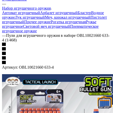
—
Набор игрушечного оружия
Автомат игрушечный
Арбалет игрушечный
Бластер
Водное
оружие
Лук игрушечный
Меч, кинжал игрушечный
Пистолет
игрушечный
Прочее оружие
Рогатка игрушечная
Ружье
игрушечное
Световой меч игрушечный
Пневматическое
игрушечное оружие
—
Пули для игрушечного оружия в наборе OBL10021660 633-
4 (1/468)
Артикул:
OBL10021660 633-4