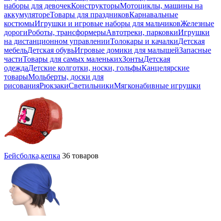
наборы для девочек
Конструкторы
Мотоциклы, машины на
аккумуляторе
Товары для праздников
Карнавальные
костюмы
Игрушки и игровые наборы для мальчиков
Железные
дороги
Роботы, трансформеры
Автотреки, парковки
Игрушки
на дистанционном управлении
Толокары и качалки
Детская
мебель
Детская обувь
Игровые домики для малышей
Запасные
части
Товары для самых маленьких
Зонты
Детская
одежда
Детские колготки, носки, гольфы
Канцелярские
товары
Мольберты, доски для
рисования
Рюкзаки
Светильники
Мягконабивные игрушки
Бейсболка,кепка
36 товаров