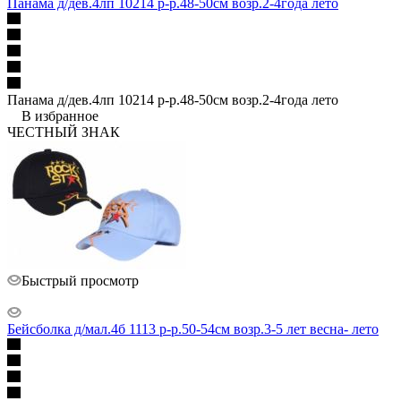
Панама д/дев.4лп 10214 р-р.48-50см возр.2-4года лето
Панама д/дев.4лп 10214 р-р.48-50см возр.2-4года лето
В избранное
ЧЕСТНЫЙ ЗНАК
Быстрый просмотр
Бейсболка д/мал.4б 1113 р-р.50-54см возр.3-5 лет весна- лето