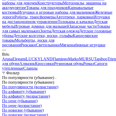
наборы для девочек
Конструкторы
Мотоциклы, машины на
аккумуляторе
Товары для праздников
Карнавальные
костюмы
Игрушки и игровые наборы для мальчиков
Железные
дороги
Роботы, трансформеры
Автотреки, парковки
Игрушки
на дистанционном управлении
Толокары и качалки
Детская
мебель
Игровые домики для малышей
Запасные части
Товары
для самых маленьких
Зонты
Детская одежда
Детские головные
уборы
Детские колготки, носки, гольфы
Канцелярские
товары
Мольберты, доски для
рисования
Рюкзаки
Светильники
Мягконабивные игрушки
—
Bris
Aruna
Elegami
LUCKYLAND
Flamingo
Marko
MURSU
Tapiboo
Trien
для обуви
Алмазик
Кроссовки
Резиновая обувь
Римал
Сапоги
утепленные
Сланцы
Фильтр
По популярности (убывание)
По популярности (убывание)
По популярности (возрастание)
По алфавиту (убывание)
По алфавиту (возрастание)
По цене (убывание)
По цене (возрастание)
По новизне (убывание)
По новизне (возрастание)