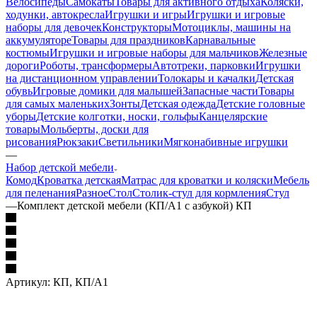
Велосипеды
Самокаты
Товары для активного отдыха
Коляски,
ходунки, автокресла
Игрушки и игры
Игрушки и игровые
наборы для девочек
Конструкторы
Мотоциклы, машины на
аккумуляторе
Товары для праздников
Карнавальные
костюмы
Игрушки и игровые наборы для мальчиков
Железные
дороги
Роботы, трансформеры
Автотреки, парковки
Игрушки
на дистанционном управлении
Толокары и качалки
Детская
обувь
Игровые домики для малышей
Запасные части
Товары
для самых маленьких
Зонты
Детская одежда
Детские головные
уборы
Детские колготки, носки, гольфы
Канцелярские
товары
Мольберты, доски для
рисования
Рюкзаки
Светильники
Мягконабивные игрушки
—
Набор детской мебели
Комод
Кроватка детская
Матрас для кроватки и коляски
Мебель
для пеленания
Разное
Стол
Столик-стул для кормления
Стул
—
Комплект детской мебели (КП/А1 c азбукой) КП
Артикул:
КП, КП/А1