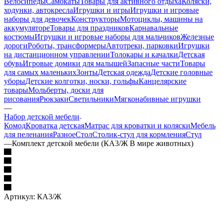
Велосипеды
Самокаты
Товары для активного отдыха
Коляски,
ходунки, автокресла
Игрушки и игры
Игрушки и игровые
наборы для девочек
Конструкторы
Мотоциклы, машины на
аккумуляторе
Товары для праздников
Карнавальные
костюмы
Игрушки и игровые наборы для мальчиков
Железные
дороги
Роботы, трансформеры
Автотреки, парковки
Игрушки
на дистанционном управлении
Толокары и качалки
Детская
обувь
Игровые домики для малышей
Запасные части
Товары
для самых маленьких
Зонты
Детская одежда
Детские головные
уборы
Детские колготки, носки, гольфы
Канцелярские
товары
Мольберты, доски для
рисования
Рюкзаки
Светильники
Мягконабивные игрушки
—
Набор детской мебели
Комод
Кроватка детская
Матрас для кроватки и коляски
Мебель
для пеленания
Разное
Стол
Столик-стул для кормления
Стул
—
Комплект детской мебели (КА3/Ж В мире животных)
Артикул:
КА3/Ж