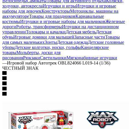
Велосипеды
Самокаты
Товары для активного отдыха
Коляски,
ходунки, автокресла
Игрушки и игры
Игрушки и игровые
наборы для девочек
Конструкторы
Мотоциклы, машины на
аккумуляторе
Товары для праздников
Карнавальные
костюмы
Игрушки и игровые наборы для мальчиков
Железные
дороги
Роботы, трансформеры
Игрушки на дистанционном
управлении
Толокары и качалки
Детская мебель
Детская
обувь
Игровые домики для малышей
Запасные части
Товары
для самых маленьких
Зонты
Детская одежда
Детские головные
уборы
Детские колготки, носки, гольфы
Канцелярские
товары
Мольберты, доски для
рисования
Рюкзаки
Светильники
Мягконабивные игрушки
—
Игровой набор Автотрек OBL824066 L019-14 (1/36)
ЧЕСТНЫЙ ЗНАК