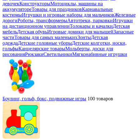
девочек
Конструкторы
Мотоциклы, машины на
аккумуляторе
Товары для праздников
Карнавальные
костюмы
Игрушки и игровые наборы для мальчиков
Железные
дороги
Роботы, трансформеры
Автотреки, парковки
Игрушки
на дистанционном управлении
Толокары и качалки
Детская
мебель
Детская обувь
Игровые домики для малышей
Запасные
части
Товары для самых маленьких
Зонты
Детская
одежда
Детские головные уборы
Детские колготки, носки,
гольфы
Канцелярские товары
Мольберты, доски для
рисования
Рюкзаки
Светильники
Мягконабивные игрушки
Боулинг, гольф, бокс, подвижные игры
100 товаров